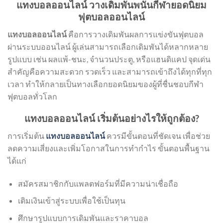
แทงบอลออนไลน์ วางเดิมพันพนันกีฬายอดนิยม
ฟุตบอลออนไลน์
แทงบอลออนไลน์
คือการวางเดิมพันผลการแข่งขันฟุตบอล
ผ่านระบบออนไลน์ ผู้เล่นสามารถเลือกเดิมพันได้หลากหลาย
รูปแบบ เช่น ผลแพ้-ชนะ, จำนวนประตู, หรือแฮนดิแคป จุดเด่น
สำคัญคือความสะดวก รวดเร็ว และสามารถเข้าถึงได้ทุกที่ทุก
เวลา ทำให้กลายเป็นทางเลือกยอดนิยมของผู้ที่ชื่นชอบกีฬา
ฟุตบอลทั่วโลก
แทงบอลออนไลน์ เริ่มต้นอย่างไรให้ถูกต้อง?
การเริ่มต้น
แทงบอลออนไลน์
ควรมีขั้นตอนที่ชัดเจน เพื่อช่วย
ลดความเสี่ยงและเพิ่มโอกาสในการทำกำไร ขั้นตอนพื้นฐาน
ได้แก่
สมัครสมาชิกกับแพลตฟอร์มที่มีความน่าเชื่อถือ
เติมเงินเข้าสู่ระบบเพื่อใช้เป็นทุน
ศึกษารูปแบบการเดิมพันและราคาบอล