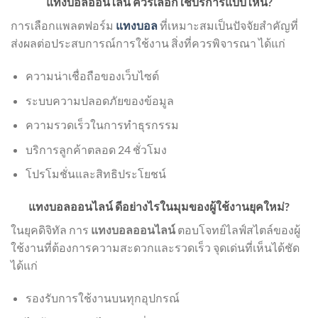
แทงบอลออนไลน์ ควรเลือกใช้บริการแบบไหน?
การเลือกแพลตฟอร์ม
แทงบอล
ที่เหมาะสมเป็นปัจจัยสำคัญที่
ส่งผลต่อประสบการณ์การใช้งาน สิ่งที่ควรพิจารณา ได้แก่
ความน่าเชื่อถือของเว็บไซต์
ระบบความปลอดภัยของข้อมูล
ความรวดเร็วในการทำธุรกรรม
บริการลูกค้าตลอด 24 ชั่วโมง
โปรโมชั่นและสิทธิประโยชน์
แทงบอลออนไลน์ ดีอย่างไรในมุมของผู้ใช้งานยุคใหม่?
ในยุคดิจิทัล การ
แทงบอลออนไลน์
ตอบโจทย์ไลฟ์สไตล์ของผู้
ใช้งานที่ต้องการความสะดวกและรวดเร็ว จุดเด่นที่เห็นได้ชัด
ได้แก่
รองรับการใช้งานบนทุกอุปกรณ์