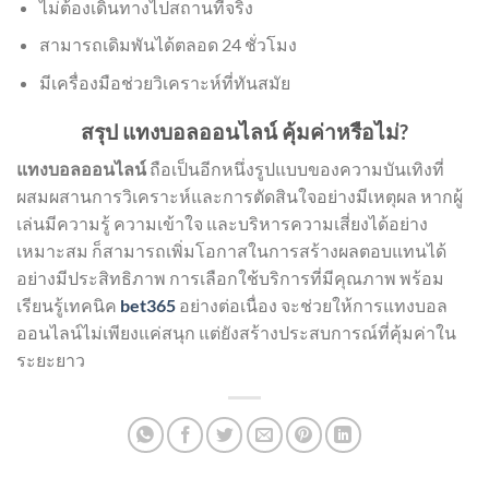
ไม่ต้องเดินทางไปสถานที่จริง
สามารถเดิมพันได้ตลอด 24 ชั่วโมง
มีเครื่องมือช่วยวิเคราะห์ที่ทันสมัย
สรุป แทงบอลออนไลน์ คุ้มค่าหรือไม่?
แทงบอลออนไลน์
ถือเป็นอีกหนึ่งรูปแบบของความบันเทิงที่
ผสมผสานการวิเคราะห์และการตัดสินใจอย่างมีเหตุผล หากผู้
เล่นมีความรู้ ความเข้าใจ และบริหารความเสี่ยงได้อย่าง
เหมาะสม ก็สามารถเพิ่มโอกาสในการสร้างผลตอบแทนได้
อย่างมีประสิทธิภาพ การเลือกใช้บริการที่มีคุณภาพ พร้อม
เรียนรู้เทคนิค
bet365
อย่างต่อเนื่อง จะช่วยให้การแทงบอล
ออนไลน์ไม่เพียงแค่สนุก แต่ยังสร้างประสบการณ์ที่คุ้มค่าใน
ระยะยาว