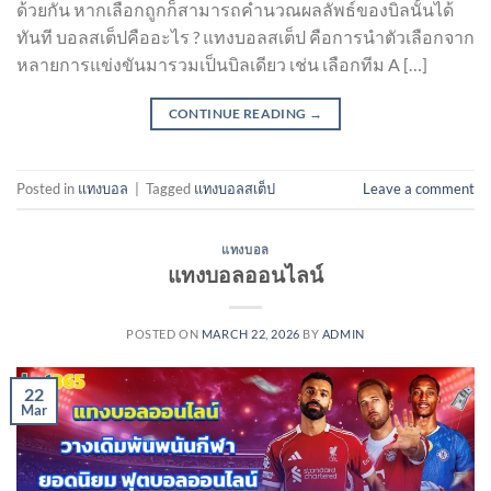
ด้วยกัน หากเลือกถูกก็สามารถคำนวณผลลัพธ์ของบิลนั้นได้
ทันที บอลสเต็ปคืออะไร ? แทงบอลสเต็ป คือการนำตัวเลือกจาก
หลายการแข่งขันมารวมเป็นบิลเดียว เช่น เลือกทีม A […]
CONTINUE READING
→
Posted in
แทงบอล
|
Tagged
แทงบอลสเต็ป
Leave a comment
แทงบอล
แทงบอลออนไลน์
POSTED ON
MARCH 22, 2026
BY
ADMIN
22
Mar