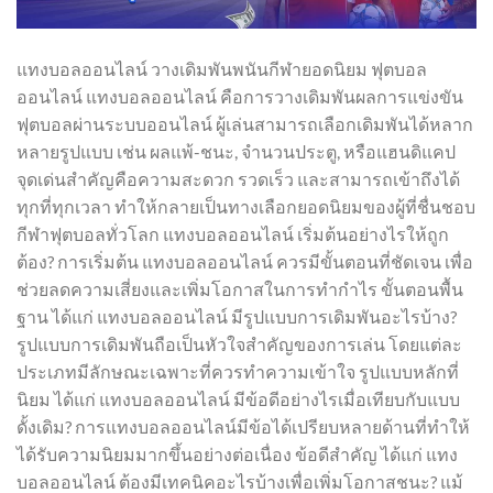
แทงบอลออนไลน์ วางเดิมพันพนันกีฬายอดนิยม ฟุตบอล
ออนไลน์ แทงบอลออนไลน์ คือการวางเดิมพันผลการแข่งขัน
ฟุตบอลผ่านระบบออนไลน์ ผู้เล่นสามารถเลือกเดิมพันได้หลาก
หลายรูปแบบ เช่น ผลแพ้-ชนะ, จำนวนประตู, หรือแฮนดิแคป
จุดเด่นสำคัญคือความสะดวก รวดเร็ว และสามารถเข้าถึงได้
ทุกที่ทุกเวลา ทำให้กลายเป็นทางเลือกยอดนิยมของผู้ที่ชื่นชอบ
กีฬาฟุตบอลทั่วโลก แทงบอลออนไลน์ เริ่มต้นอย่างไรให้ถูก
ต้อง? การเริ่มต้น แทงบอลออนไลน์ ควรมีขั้นตอนที่ชัดเจน เพื่อ
ช่วยลดความเสี่ยงและเพิ่มโอกาสในการทำกำไร ขั้นตอนพื้น
ฐาน ได้แก่ แทงบอลออนไลน์ มีรูปแบบการเดิมพันอะไรบ้าง?
รูปแบบการเดิมพันถือเป็นหัวใจสำคัญของการเล่น โดยแต่ละ
ประเภทมีลักษณะเฉพาะที่ควรทำความเข้าใจ รูปแบบหลักที่
นิยม ได้แก่ แทงบอลออนไลน์ มีข้อดีอย่างไรเมื่อเทียบกับแบบ
ดั้งเดิม? การแทงบอลออนไลน์มีข้อได้เปรียบหลายด้านที่ทำให้
ได้รับความนิยมมากขึ้นอย่างต่อเนื่อง ข้อดีสำคัญ ได้แก่ แทง
บอลออนไลน์ ต้องมีเทคนิคอะไรบ้างเพื่อเพิ่มโอกาสชนะ? แม้