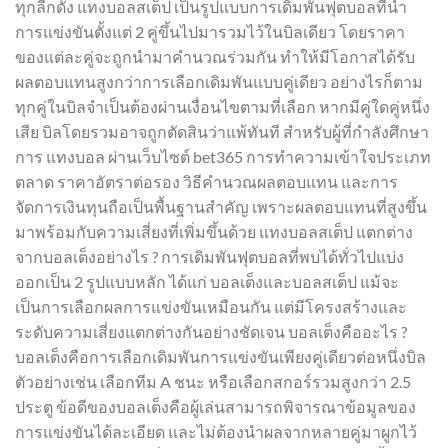
ทุกลีกดัง แทงบอลสเต็ป เป็นรูปแบบการเดิมพันฟุตบอลที่นำ
การแข่งขันตั้งแต่ 2 คู่ขึ้นไปมารวมไว้ในบิลเดียว โดยราคา
ของแต่ละคู่จะถูกนำมาคำนวณร่วมกัน ทำให้มีโอกาสได้รับ
ผลตอบแทนสูงกว่าการเลือกเดิมพันแบบคู่เดียว อย่างไรก็ตาม
ทุกคู่ในบิลจำเป็นต้องผ่านเงื่อนไขตามที่เลือก หากมีคู่ใดคู่หนึ่ง
เสีย บิลโดยรวมอาจถูกตัดสินว่าแพ้ทันที สำหรับผู้ที่กำลังศึกษา
การ แทงบอล ผ่านเว็บไซต์ bet365 การทำความเข้าใจประเภท
ตลาด ราคาอัตราต่อรอง วิธีคำนวณผลตอบแทน และการ
จัดการเงินทุนถือเป็นพื้นฐานสำคัญ เพราะผลตอบแทนที่สูงขึ้น
มาพร้อมกับความเสี่ยงที่เพิ่มขึ้นด้วย แทงบอลสเต็ป แตกต่าง
จากบอลเต็งอย่างไร ? การเดิมพันฟุตบอลที่พบได้ทั่วไปแบ่ง
ออกเป็น 2 รูปแบบหลัก ได้แก่ บอลเต็งและบอลสเต็ป แม้จะ
เป็นการเลือกผลการแข่งขันเหมือนกัน แต่มีโครงสร้างและ
ระดับความเสี่ยงแตกต่างกันอย่างชัดเจน บอลเต็งคืออะไร ?
บอลเต็งคือการเลือกเดิมพันการแข่งขันเพียงคู่เดียวต่อหนึ่งบิล
ตัวอย่างเช่น เลือกทีม A ชนะ หรือเลือกสกอร์รวมสูงกว่า 2.5
ประตู ข้อดีของบอลเต็งคือผู้เล่นสามารถพิจารณาข้อมูลของ
การแข่งขันได้ละเอียด และไม่ต้องนำผลจากหลายคู่มาผูกไว้