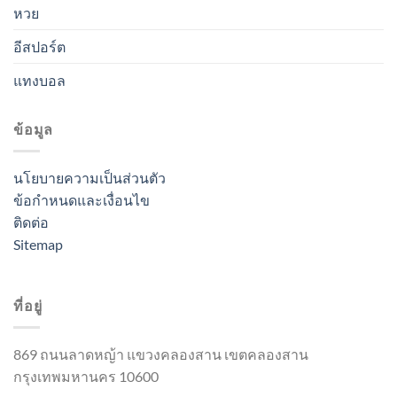
หวย
อีสปอร์ต
แทงบอล
ข้อมูล
นโยบายความเป็นส่วนตัว
ข้อกำหนดและเงื่อนไข
ติดต่อ
Sitemap
ที่อยู่
869 ถนนลาดหญ้า แขวงคลองสาน เขตคลองสาน
กรุงเทพมหานคร 10600