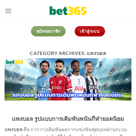
Skip
to
content
สมัครสมาชิก
เข้าสู่ระบบ
CATEGORY ARCHIVES:
แทงบอล
แทงบอล รูปแบบการเดิมพันพนันกีฬายอดนิยม
แทงบอล
คือ การวางเดิมพันผลการแข่งขันฟุตบอลผ่านระบบ