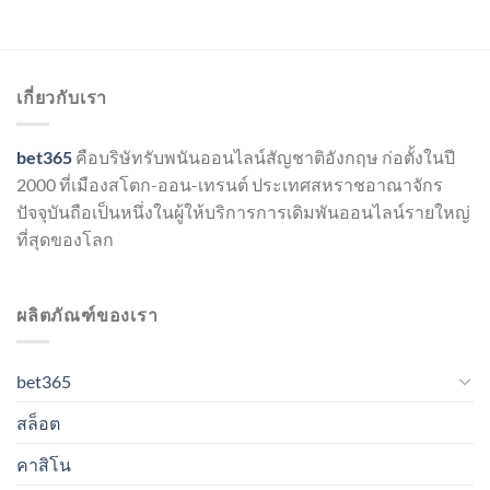
เกี่ยวกับเรา
bet365
คือบริษัทรับพนันออนไลน์สัญชาติอังกฤษ ก่อตั้งในปี
2000 ที่เมืองสโตก-ออน-เทรนต์ ประเทศสหราชอาณาจักร
ปัจจุบันถือเป็นหนึ่งในผู้ให้บริการการเดิมพันออนไลน์รายใหญ่
ที่สุดของโลก
ผลิตภัณฑ์ของเรา
bet365
สล็อต
คาสิโน