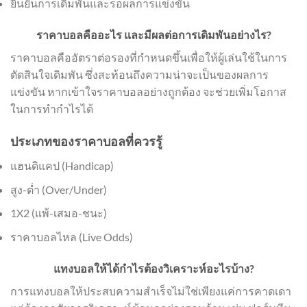
ยืนยันการเดิมพันและรอผลการแข่งขัน
ราคาบอลคืออะไร และมีผลต่อการเดิมพันอย่างไร?
ราคาบอลคืออัตราต่อรองที่กำหนดขึ้นเพื่อให้ผู้เล่นใช้ในการ
ตัดสินใจเดิมพัน ซึ่งสะท้อนถึงความน่าจะเป็นของผลการ
แข่งขัน หากเข้าใจราคาบอลอย่างถูกต้อง จะช่วยเพิ่มโอกาส
ในการทำกำไรได้
ประเภทของราคาบอลที่ควรรู้
แฮนดิแคป (Handicap)
สูง-ต่ำ (Over/Under)
1X2 (แพ้-เสมอ-ชนะ)
ราคาบอลไหล (Live Odds)
แทงบอลให้ได้กำไรต้องวิเคราะห์อะไรบ้าง?
การแทงบอลให้ประสบความสำเร็จไม่ใช่เพียงแค่การคาดเดา