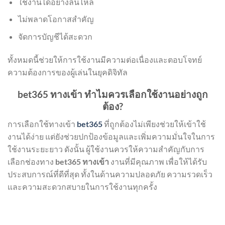
ใช้งานได้อย่างลื่นไหล
ไม่พลาดโอกาสสำคัญ
จัดการบัญชีได้สะดวก
ทั้งหมดนี้ช่วยให้การใช้งานมีความต่อเนื่องและตอบโจทย์
ความต้องการของผู้เล่นในยุคดิจิทัล
bet365 ทางเข้า ทำไมควรเลือกใช้งานอย่างถูก
ต้อง?
การเลือกใช้ทางเข้า
bet365
ที่ถูกต้องไม่เพียงช่วยให้เข้าใช้
งานได้ง่าย แต่ยังช่วยปกป้องข้อมูลและเพิ่มความมั่นใจในการ
ใช้งานระยะยาว ดังนั้น ผู้ใช้งานควรให้ความสำคัญกับการ
เลือกช่องทาง
bet365 ทางเข้า
งานที่มีคุณภาพ เพื่อให้ได้รับ
ประสบการณ์ที่ดีที่สุด ทั้งในด้านความปลอดภัย ความรวดเร็ว
และความสะดวกสบายในการใช้งานทุกครั้ง