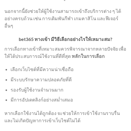
นอกจากนี้ยังช่วยให้ผู้ใช้งานสามารถเข้าถึงบริการต่าง ๆ ได้
อย่างครบถ้วน เช่น การเดิมพันกีฬา เกมคาสิโน และฟีเจอร์
อื่นๆ
bet365 ทางเข้า มีวิธีเลือกอย่างไรให้เหมาะสม?
การเลือกทางเข้าที่เหมาะสมควรพิจารณาจากหลายปัจจัย เพื่อ
ให้ได้ประสบการณ์ใช้งานที่ดีที่สุด
หลักในการเลือก
เลือกเว็บไซต์ที่มีความน่าเชื่อถือ
มีระบบรักษาความปลอดภัยที่ดี
รองรับผู้ใช้งานจำนวนมาก
มีการอัปเดตลิงก์อย่างสม่ำเสมอ
หากเลือกใช้งานได้ถูกต้อง จะช่วยให้การเข้าใช้งานราบรื่น
และไม่เกิดปัญหาการเข้าเว็บไซต์ไม่ได้