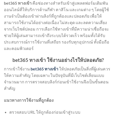
bet365 ทางเข้า
คือช่องทางสำหรับเข้าสู่แพลตฟอร์มเดิมพัน
ออนไลน์ที่ให้บริการด้านกีฬา คาสิโน และเกมต่าง ๆ โดยผู้ใช้
งานจำเป็นต้องเข้าผ่านลิงก์ที่ถูกต้องและปลอดภัย เพื่อให้
สามารถใช้งานได้อย่างต่อเนื่อง ไม่สะดุด และลดความเสี่ยง
จากเว็บไซต์ปลอม การเลือกใช้ทางเข้าที่มีความน่าเชื่อถือจะ
ช่วยให้ผู้เล่นสามารถเข้าถึงระบบได้รวดเร็ว พร้อมทั้งได้รับ
ประสบการณ์การใช้งานที่เสถียร รองรับทุกอุปกรณ์ ทั้งมือถือ
และคอมพิวเตอร์
bet365 ทางเข้า ใช้งานอย่างไรให้ปลอดภัย?
การเข้าใช้งาน
bet365 ทางเข้า
ให้ปลอดภัยเป็นสิ่งที่ผู้เล่นควร
ให้ความสำคัญ โดยเฉพาะในปัจจุบันที่มีเว็บไซต์เลียนแบบ
จำนวนมาก การตรวจสอบลิงก์ก่อนเข้าใช้งานจึงเป็นขั้นตอน
สำคัญ
แนวทางการใช้งานที่ถูกต้อง
ตรวจสอบ URL ให้ถูกต้องก่อนเข้าสู่ระบบ