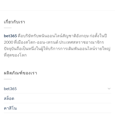
เกี่ยวกับเรา
bet365
คือบริษัทรับพนันออนไลน์สัญชาติอังกฤษ ก่อตั้งในปี
2000 ที่เมืองสโตก-ออน-เทรนต์ ประเทศสหราชอาณาจักร
ปัจจุบันถือเป็นหนึ่งในผู้ให้บริการการเดิมพันออนไลน์รายใหญ่
ที่สุดของโลก
ผลิตภัณฑ์ของเรา
bet365
สล็อต
คาสิโน