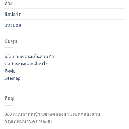
หวย
อีสปอร์ต
แทงบอล
ข้อมูล
นโยบายความเป็นส่วนตัว
ข้อกำหนดและเงื่อนไข
ติดต่อ
Sitemap
ที่อยู่
869 ถนนลาดหญ้า แขวงคลองสาน เขตคลองสาน
กรุงเทพมหานคร 10600