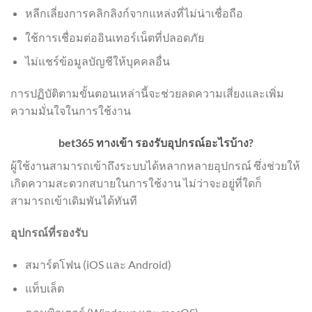
หลีกเลี่ยงการคลิกลิงก์จากแหล่งที่ไม่น่าเชื่อถือ
ใช้การเชื่อมต่ออินเทอร์เน็ตที่ปลอดภัย
ไม่แชร์ข้อมูลบัญชีให้บุคคลอื่น
การปฏิบัติตามขั้นตอนเหล่านี้จะช่วยลดความเสี่ยงและเพิ่ม
ความมั่นใจในการใช้งาน
bet365 ทางเข้า รองรับอุปกรณ์อะไรบ้าง?
ผู้ใช้งานสามารถเข้าถึงระบบได้หลากหลายอุปกรณ์ ซึ่งช่วยให้
เกิดความสะดวกสบายในการใช้งาน ไม่ว่าจะอยู่ที่ใดก็
สามารถเข้าเดิมพันได้ทันที
อุปกรณ์ที่รองรับ
สมาร์ตโฟน (iOS และ Android)
แท็บเล็ต