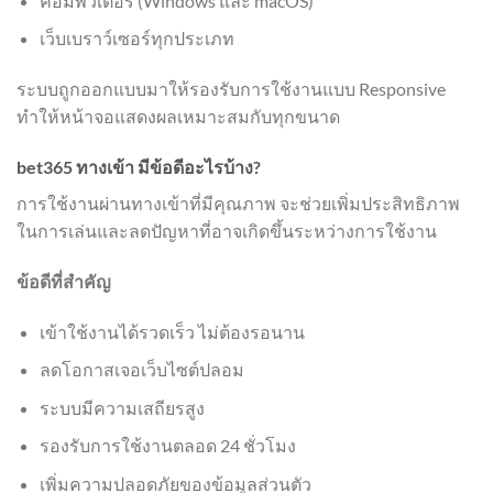
คอมพิวเตอร์ (Windows และ macOS)
เว็บเบราว์เซอร์ทุกประเภท
ระบบถูกออกแบบมาให้รองรับการใช้งานแบบ Responsive
ทำให้หน้าจอแสดงผลเหมาะสมกับทุกขนาด
bet365 ทางเข้า มีข้อดีอะไรบ้าง?
การใช้งานผ่านทางเข้าที่มีคุณภาพ จะช่วยเพิ่มประสิทธิภาพ
ในการเล่นและลดปัญหาที่อาจเกิดขึ้นระหว่างการใช้งาน
ข้อดีที่สำคัญ
เข้าใช้งานได้รวดเร็ว ไม่ต้องรอนาน
ลดโอกาสเจอเว็บไซต์ปลอม
ระบบมีความเสถียรสูง
รองรับการใช้งานตลอด 24 ชั่วโมง
เพิ่มความปลอดภัยของข้อมูลส่วนตัว