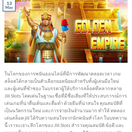
13
May
ในโลกของการพนันออนไลน์ที่มีการพัฒนาตลอดเวลา เกม
สล็อตได้กลายเป็นตัวเลือกยอดนิยมสำหรับทั้งผู้เล่นมือใหม่
และผู้เล่นที่ช่ำชอง ในบรรดาผู้ให้บริการสล็อตที่หลากหลาย
Jili Slots โดดเด่นในฐานะชื่อที่มีชื่อเสียงที่ให้ประสบการณ์การ
เล่นเกมที่น่าตื่นเต้นและดื่มด่ำ ด้วยธีมที่น่าสนใจ คุณสมบัติที่
เป็นนวัตกรรมใหม่ และการจ่ายเงินจำนวนมาก ทำให้ ทดลอง
เล่นสล็อต jili ได้รับความสนใจจากนักพนันทั่วโลก ในบทความ
นี้ เราจะเจาะลึกโลกของ Jili Slots สำรวจคุณสมบัติ ข้อดี และ