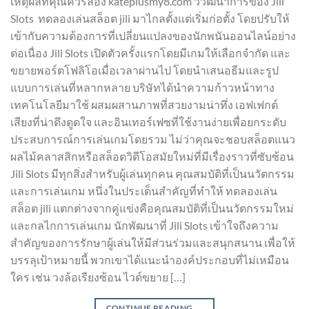
เหตุผลที่คุณควรลอง kateplusmy8.com วิวัฒนาการของ Jili
Slots ทดลองเล่นสล็อต jili มาไกลตั้งแต่เริ่มก่อตั้ง โดยปรับให้
เข้ากับความต้องการที่เปลี่ยนแปลงของนักพนันออนไลน์อย่าง
ต่อเนื่อง Jili Slots เปิดตัวครั้งแรกโดยมีเกมให้เลือกจำกัด และ
ขยายพอร์ตโฟลิโอเมื่อเวลาผ่านไป โดยนำเสนอธีมและรูป
แบบการเล่นที่หลากหลาย บริษัทได้นำความก้าวหน้าทาง
เทคโนโลยีมาใช้ ผสมผสานภาพที่สวยงามน่าทึ่ง เอฟเฟกต์
เสียงที่น่าดึงดูดใจ และอินเทอร์เฟซที่ใช้งานง่ายเพื่อยกระดับ
ประสบการณ์การเล่นเกมโดยรวม ไม่ว่าคุณจะชอบสล็อตแนว
ผลไม้คลาสสิกหรือสล็อตวิดีโอสมัยใหม่ที่มีเรื่องราวที่ซับซ้อน
Jili Slots มีทุกสิ่งสำหรับผู้เล่นทุกคน คุณสมบัติที่เป็นนวัตกรรม
และการเล่นเกม หนึ่งในประเด็นสำคัญที่ทำให้ ทดลองเล่น
สล็อต jili แตกต่างจากคู่แข่งคือคุณสมบัติที่เป็นนวัตกรรมใหม่
และกลไกการเล่นเกม นักพัฒนาที่ Jili Slots เข้าใจถึงความ
สำคัญของการรักษาผู้เล่นให้มีส่วนร่วมและสนุกสนาน เพื่อให้
บรรลุเป้าหมายนี้ พวกเขาได้แนะนำองค์ประกอบที่ไม่เหมือน
ใคร เช่น วงล้อเรียงซ้อน ไวด์ขยาย […]
CONTINUE READING
→