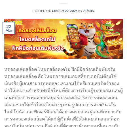
POSTED ON
MARCH 22, 2026
BY
ADMIN
22
Mar
ทดลองเล่นสล็อต โหมดสล็อตเดโม่ ฝึกฝีมือก่อนเดิมพันจริง
ทดลองเล่นสล็อต คือโหมดการเล่นเกมสล็อตแบบไม่ต้องใช้
เงินจริง ผู้เล่นสามารถทดลองเล่นเกมได้ฟรีผ่านเครดิตจำลอง
ทำให้เหมาะสำหรับทั้งมือใหม่ที่ต้องการเรียนรู้ระบบเกม และผู้
เล่นที่ต้องการทดสอบกลยุทธ์ก่อนลงเงินจริง การทดลองเล่น
สล็อตช่วยให้เข้าใจกลไกต่างๆ เช่น รูปแบบการจ่ายเงิน เส้น
ไลน์ โบนัส และฟีเจอร์พิเศษได้อย่างครบถ้วน ผู้เล่นที่เหมาะกับ
การทดลองเล่นสล็อต ได้แก่ ผู้เริ่มต้นที่ยังไม่เคยเล่นเกมสล็อต
ออนไลน์มาก่อน รวมถึงผู้เล่นที่ต้องการค้นหาเกมที่เหมาะกับ