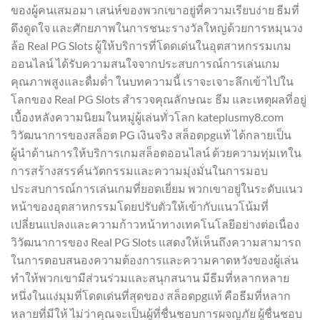
ของผู้คนเสมอมา เสน่ห์ของพวกเขาอยู่ที่ความเรียบง่าย ธีมที่
ดึงดูดใจ และศักยภาพในการชนะรางวัลใหญ่ด้วยการหมุนวง
ล้อ Real PG Slots ผู้ให้บริการที่โดดเด่นในอุตสาหกรรมเกม
ออนไลน์ ได้รับความสนใจจากประสบการณ์การเล่นเกม
คุณภาพสูงและดื่มด่ำ ในบทความนี้ เราจะเจาะลึกเข้าไปใน
โลกของ Real PG Slots สำรวจคุณลักษณะ ธีม และเหตุผลที่อยู่
เบื้องหลังความนิยมในหมู่ผู้เล่นทั่วโลก kateplusmy8.com
วิวัฒนาการของสล็อต PG เงินจริง สล็อตpgแท้ ได้กลายเป็น
ผู้นำด้านการให้บริการเกมสล็อตออนไลน์ ด้วยความทุ่มเทใน
การสร้างสรรค์นวัตกรรมและความมุ่งมั่นในการมอบ
ประสบการณ์การเล่นเกมที่ยอดเยี่ยม พวกเขาอยู่ในระดับแนว
หน้าของอุตสาหกรรมโดยปรับตัวให้เข้ากับแนวโน้มที่
เปลี่ยนแปลงและความก้าวหน้าทางเทคโนโลยีอย่างต่อเนื่อง
วิวัฒนาการของ Real PG Slots แสดงให้เห็นถึงความสามารถ
ในการตอบสนองความต้องการและความคาดหวังของผู้เล่น
ทำให้พวกเขามีส่วนร่วมและสนุกสนาน มีธีมที่หลากหลาย
หนึ่งในแง่มุมที่โดดเด่นที่สุดของ สล็อตpgแท้ คือธีมที่หลาก
หลายที่มีให้ ไม่ว่าคุณจะเป็นผู้ที่ชื่นชอบการผจญภัย ผู้ชื่นชอบ