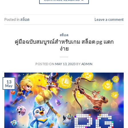
Posted in
สล็อต
Leave a comment
สล็อต
คู่มือฉบับสมบูรณ์สำหรับเกม สล็อต pg แตก
ง่าย
POSTED ON
MAY 13, 2023
BY
ADMIN
13
May