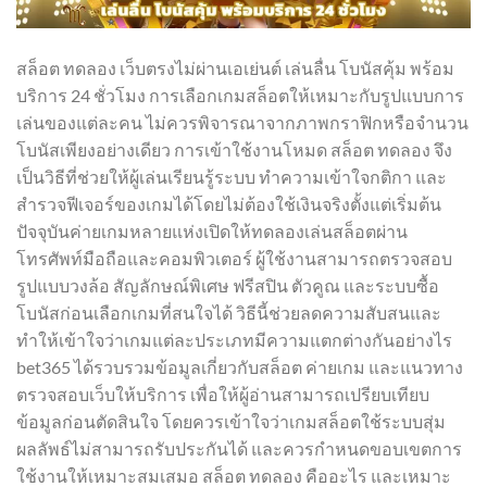
สล็อต ทดลอง เว็บตรงไม่ผ่านเอเย่นต์ เล่นลื่น โบนัสคุ้ม พร้อม
บริการ 24 ชั่วโมง การเลือกเกมสล็อตให้เหมาะกับรูปแบบการ
เล่นของแต่ละคน ไม่ควรพิจารณาจากภาพกราฟิกหรือจำนวน
โบนัสเพียงอย่างเดียว การเข้าใช้งานโหมด สล็อต ทดลอง จึง
เป็นวิธีที่ช่วยให้ผู้เล่นเรียนรู้ระบบ ทำความเข้าใจกติกา และ
สำรวจฟีเจอร์ของเกมได้โดยไม่ต้องใช้เงินจริงตั้งแต่เริ่มต้น
ปัจจุบันค่ายเกมหลายแห่งเปิดให้ทดลองเล่นสล็อตผ่าน
โทรศัพท์มือถือและคอมพิวเตอร์ ผู้ใช้งานสามารถตรวจสอบ
รูปแบบวงล้อ สัญลักษณ์พิเศษ ฟรีสปิน ตัวคูณ และระบบซื้อ
โบนัสก่อนเลือกเกมที่สนใจได้ วิธีนี้ช่วยลดความสับสนและ
ทำให้เข้าใจว่าเกมแต่ละประเภทมีความแตกต่างกันอย่างไร
bet365 ได้รวบรวมข้อมูลเกี่ยวกับสล็อต ค่ายเกม และแนวทาง
ตรวจสอบเว็บให้บริการ เพื่อให้ผู้อ่านสามารถเปรียบเทียบ
ข้อมูลก่อนตัดสินใจ โดยควรเข้าใจว่าเกมสล็อตใช้ระบบสุ่ม
ผลลัพธ์ไม่สามารถรับประกันได้ และควรกำหนดขอบเขตการ
ใช้งานให้เหมาะสมเสมอ สล็อต ทดลอง คืออะไร และเหมาะ