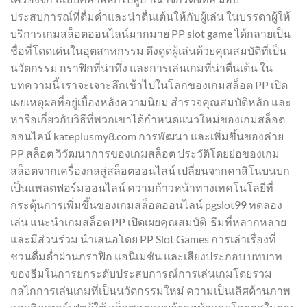
ประสบการณ์ที่ดื่มด่ำและน่าตื่นเต้นให้กับผู้เล่น ในบรรดาผู้ให้
บริการเกมสล็อตออนไลน์มากมาย PP slot game ได้กลายเป็น
ชื่อที่โดดเด่นในอุตสาหกรรม ดึงดูดผู้เล่นด้วยคุณสมบัติที่เป็น
นวัตกรรม กราฟิกที่น่าทึ่ง และการเล่นเกมที่น่าตื่นเต้น ใน
บทความนี้ เราจะเจาะลึกเข้าไปในโลกของเกมสล็อต PP เปิด
เผยเหตุผลที่อยู่เบื้องหลังความนิยม สำรวจคุณสมบัติหลัก และ
หารือเกี่ยวกับวิธีที่พวกเขาได้กำหนดแนวใหม่ของเกมสล็อต
ออนไลน์ kateplusmy8.com การพัฒนา และเพิ่มขึ้นของค่าย
PP สล็อต วิวัฒนาการของเกมสล็อต ประวัติโดยย่อของเกม
สล็อตจากเครื่องกลสู่สล็อตออนไลน์ เปลี่ยนจากคาสิโนบนบก
เป็นแพลตฟอร์มออนไลน์ ความก้าวหน้าทางเทคโนโลยีที่
กระตุ้นการเพิ่มขึ้นของเกมสล็อตออนไลน์ pgslot99 ทดลอง
เล่น แนะนำเกมสล็อต PP เปิดเผยคุณสมบัติ ธีมที่หลากหลาย
และมีส่วนร่วม นำเสนอโดย PP Slot Games การเล่าเรื่องที่
ชวนดื่มด่ำผ่านกราฟิก แอนิเมชัน และเสียงประกอบ บทบาท
ของธีมในการยกระดับประสบการณ์การเล่นเกมโดยรวม
กลไกการเล่นเกมที่เป็นนวัตกรรมใหม่ ความเป็นเลิศด้านภาพ