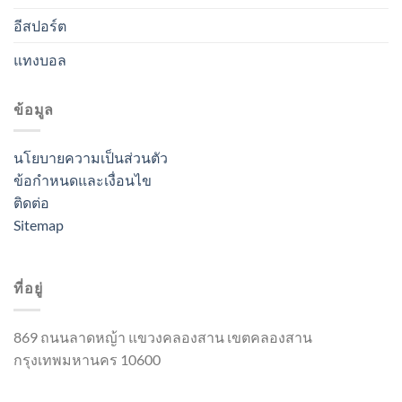
อีสปอร์ต
แทงบอล
ข้อมูล
นโยบายความเป็นส่วนตัว
ข้อกำหนดและเงื่อนไข
ติดต่อ
Sitemap
ที่อยู่
869 ถนนลาดหญ้า แขวงคลองสาน เขตคลองสาน
กรุงเทพมหานคร 10600