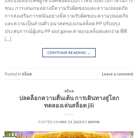
และอินเทอร์เฟซผู้ใช้ แจ็คพอตแบบก้าวหน้าและโอกาสในการ
ชนะ การเล่นเกมอย่างมีความรับผิดชอบและความปลอดภัย
การส่งเสริมการพนันอย่างมีความรับผิดชอบ ความปลอดภัย
และความเป็นส่วนตัว อนาคตของเกมสล็อต PP ปรับปรุง
ประสบการณ์ผู้เล่น PP slot game ค่ายเกมสล็อตแตกง่าย พีพี
[…]
CONTINUE READING
→
Posted in
สล็อต
Leave a comment
สล็อต
ปลดล็อกความตื่นเต้น การเดินทางสู่โลก
ทดลองเล่นสล็อต jili
POSTED ON
MAY 13, 2023
BY
ADMIN